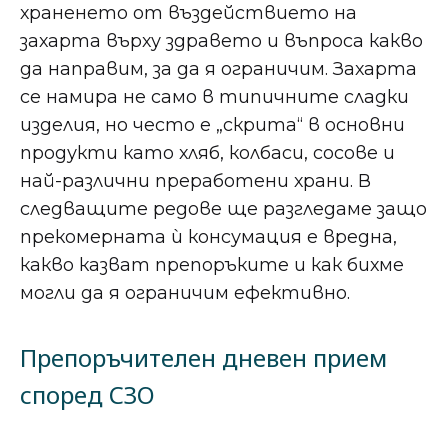
храненето от въздействието на
захарта върху здравето и въпроса какво
да направим, за да я ограничим. Захарта
се намира не само в типичните сладки
изделия, но често е „скрита“ в основни
продукти като хляб, колбаси, сосове и
най-различни преработени храни. В
следващите редове ще разгледаме защо
прекомерната ѝ консумация е вредна,
какво казват препоръките и как бихме
могли да я ограничим ефективно.
Препоръчителен дневен прием
според СЗО