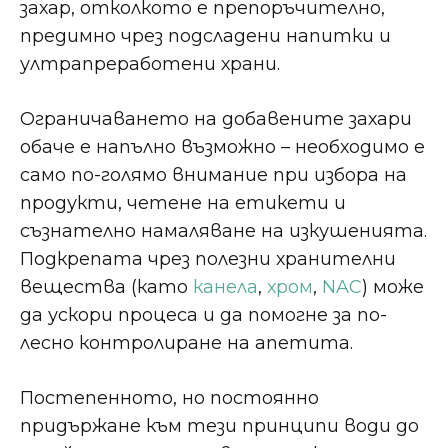
захар, отколкото е препоръчително,
предимно чрез подсладени напитки и
ултрапреработени храни.
Ограничаването на добавените захари
обаче е напълно възможно – необходимо е
само по-голямо внимание при избора на
продукти, четене на етикети и
съзнателно намаляване на изкушенията.
Подкрепата чрез полезни хранителни
вещества (като
канела
,
хром
,
NAC
) може
да ускори процеса и да помогне за по-
лесно контролиране на апетита.
Постепенното, но постоянно
придържане към тези принципи води до