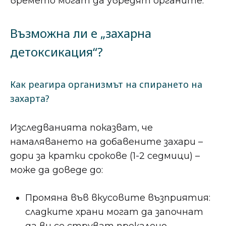
времето могат да увредят органите.
Възможна ли е „захарна
детоксикация“?
Как реагира организмът на спирането на
захарта?
Изследванията показват, че
намаляването на добавените захари –
дори за кратки срокове (1-2 седмици) –
може да доведе до:
Промяна във вкусовите възприятия:
сладките храни могат да започнат
да ви се струват прекалено