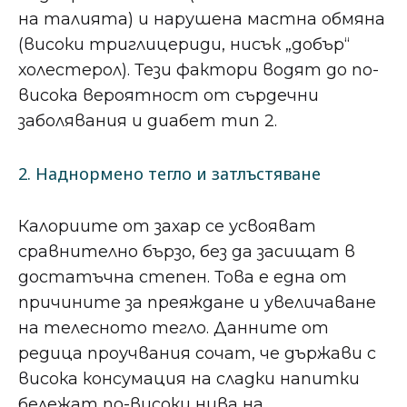
на талията) и нарушена мастна обмяна
(високи триглицериди, нисък „добър“
холестерол). Тези фактори водят до по-
висока вероятност от сърдечни
заболявания и диабет тип 2.
2. Наднормено тегло и затлъстяване
Калориите от захар се усвояват
сравнително бързо, без да засищат в
достатъчна степен. Това е една от
причините за преяждане и увеличаване
на телесното тегло. Данните от
редица проучвания сочат, че държави с
висока консумация на сладки напитки
бележат по-високи нива на