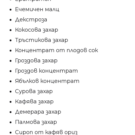
Ечемичен малц
Декстроза
Кокосова захар
Тръстикова захар
Концентрат от плодов сок
Гроздова захар
Гроздов концентрат
Ябълков концентрат
Сурова захар
Кафява захар
Демерара захар
Палмова захар
Сироп от кафяв ориз