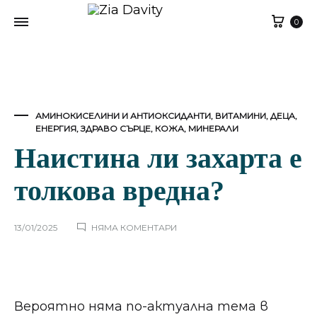
Кол
0
АМИНОКИСЕЛИНИ И АНТИОКСИДАНТИ
,
ВИТАМИНИ
,
ДЕЦА
,
ЕНЕРГИЯ
,
ЗДРАВО СЪРЦЕ
,
КОЖА
,
МИНЕРАЛИ
Наистина ли захарта е
толкова вредна?
ЗА
13/01/2025
НЯМА КОМЕНТАРИ
НАИСТИНА
ЛИ
ЗАХАРТА
Е
ТОЛКОВА
ВРЕДНА?
Вероятно няма по-актуална тема в