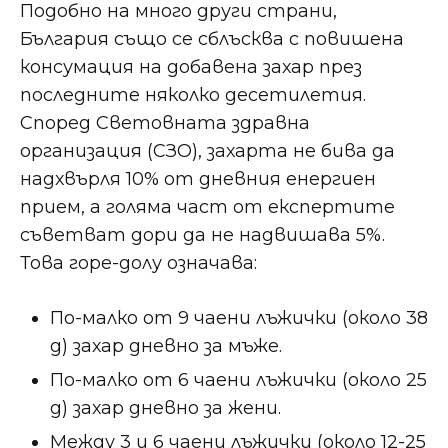
Подобно на много други страни,
България също се сблъсква с повишена
консумация на добавена захар през
последните няколко десетилетия.
Според Световната здравна
организация (СЗО), захарта не бива да
надхвърля 10% от дневния енергиен
прием, а голяма част от експертите
съветват дори да не надвишава 5%.
Това горе-долу означава:
По-малко от 9 чаени лъжички (около 38
g) захар дневно за мъже.
По-малко от 6 чаени лъжички (около 25
g) захар дневно за жени.
Между 3 и 6 чаени лъжички (около 12-25