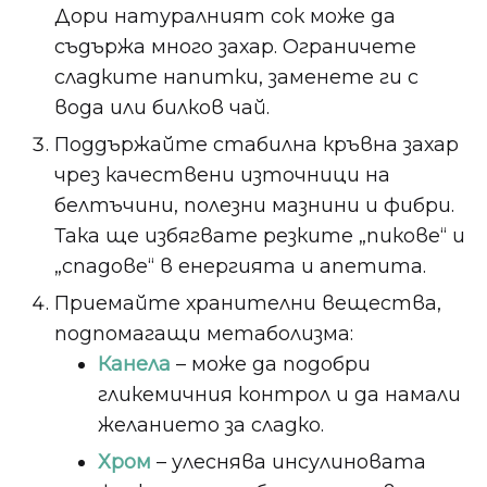
Дори натуралният сок може да
съдържа много захар. Ограничете
сладките напитки, заменете ги с
вода или билков чай.
Поддържайте стабилна кръвна захар
чрез качествени източници на
белтъчини, полезни мазнини и фибри.
Така ще избягвате резките „пикове“ и
„спадове“ в енергията и апетита.
Приемайте хранителни вещества,
подпомагащи метаболизма:
Канела
– може да подобри
гликемичния контрол и да намали
желанието за сладко.
Хром
– улеснява инсулиновата