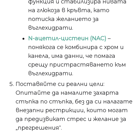
функция и стабилизира нивата
на глюкоза в кръвта, като
потиска желанието за
въглехидрати.
N-ацетил-цистеин (NAC)
–
понякога се комбинира с хром и
канела, има данни, че помага
срещу пристрастяването към
въглехидрати.
Поставяйте си реални цели:
Опитайте да намалите захарта
стъпка по стъпка, без да си налагате
внезапни рестрикции, които могат
да предизвикат стрес и желание за
„прегрешения“.