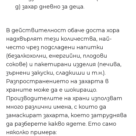
g) захар дневно за деца.
В действителност обаче доста хора
надхвърлят тези количества, най-
често чрез подсладени напитки
(безалкохолни, енергийни, плодови
сокове) и пакетирани изделия (печива,
зърнени закуски, сладкиши и т.н.).
Разпространението на захарта в
храните може да е шокиращо.
Производителите на храни използват
много различни имена, с които да
замаскират захарта, което затруднява
да разберете какво ядете. Ето само
няколко примера: