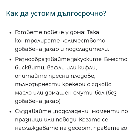
Как да устоим дългосрочно?
Гответе повече у дома: Така
контролирате количеството
добавена захар и подсладители.
Разнообразявайте закуските: Вместо
бисквити, вафли или кифли,
опитайте пресни плодове,
пълнозърнести крекери с ядково
масло или домашен смути-бол (без
добавена захар).
Създавайте „подсладени“ моменти по
празници или поводи: Когато се
наслаждавате на десерт, правете го