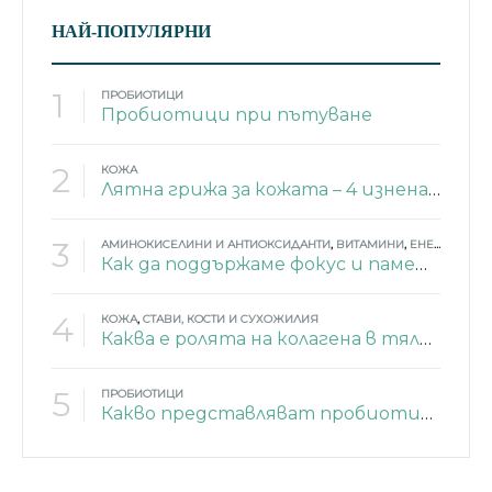
НАЙ-ПОПУЛЯРНИ
1
ПРОБИОТИЦИ
Пробиотици при пътуване
2
КОЖА
Лятна грижа за кожата – 4 изненадващи съставки
3
АМИНОКИСЕЛИНИ И АНТИОКСИДАНТИ
,
ВИТАМИНИ
,
ЕНЕРГИЯ
,
МИ
Как да поддържаме фокус и памет през лятото?
4
КОЖА
,
СТАВИ, КОСТИ И СУХОЖИЛИЯ
Каква е ролята на колагена в тялото?
5
ПРОБИОТИЦИ
Какво представляват пробиотиците?