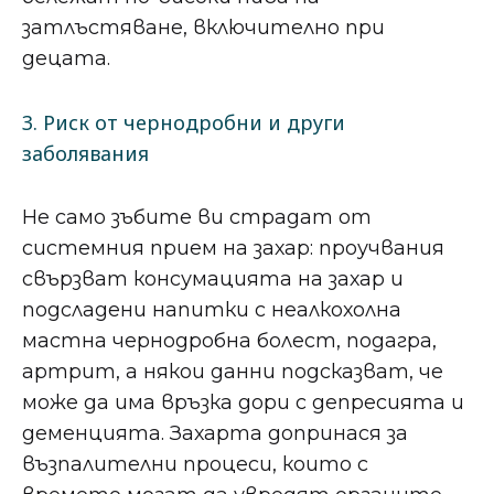
затлъстяване, включително при
децата.
3. Риск от чернодробни и други
заболявания
Не само зъбите ви страдат от
системния прием на захар: проучвания
свързват консумацията на захар и
подсладени напитки с неалкохолна
мастна чернодробна болест, подагра,
артрит, а някои данни подсказват, че
може да има връзка дори с депресията и
деменцията. Захарта допринася за
възпалителни процеси, които с