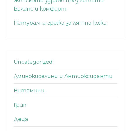
Женското здраве през лятото:
Баланс и комфорт
Натурална грижа за лятна кожа
Uncategorized
Аминокиселини и Антиоксиданти
Витамини
Грип
Деца