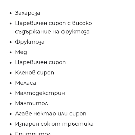
Захароза
Царевичен сироп с високо
съдържание на фруктоза
Фруктоза
Мед
Царевичен сироп
Кленов сироп
Меласа
Малтодекстрин
Малтитол
Агаве нектар или сироп
Изпарен сок от тръстика
Еритритол