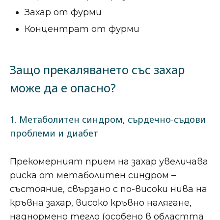
Захар от фурми
Концентрат от фурми
Защо прекаляването със захар
може да е опасно?
1. Метаболитен синдром, сърдечно-съдови
проблеми и диабет
Прекомерният прием на захар увеличава
риска от метаболитен синдром –
състояние, свързано с по-високи нива на
кръвна захар, високо кръвно налягане,
наднормено тегло (особено в областта