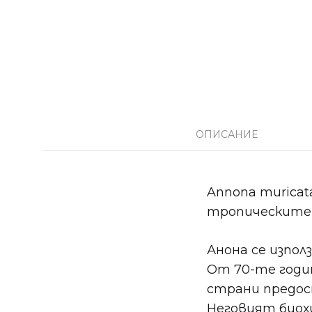
ОПИСАНИЕ
Annona muricat
тропическите 
Анона се изпо
От 70-те годин
страни предос
Неговият биохи