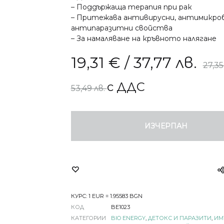
– Поддържаща терапия при рак
СТРЕС, СЪН И ПАМЕТ
– Притежава антивирусни, антимикро
СУПЕРХР
антипаразитни свойства
– За намаляване на кръвното налягане
АПИТЕРАПИЯ
ОРА И ОТПАДНАЛОСТ
19,31
€
/ 37,77 лв.
27,3
КОЗМЕТИКА
НСКО ЗДРАВЕ
с ДДС
53,49 лв.
О ЗДРАВЕ
ДЕТСКО ЗДРАВЕ
ИЗЧЕРПАН
КУРС: 1 EUR = 1.95583 BGN
КОД
BE1023
КАТЕГОРИИ
BIO ENERGY
,
ДЕТОКС И ПАРАЗИТИ
,
ИМ