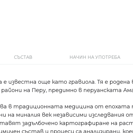
СЪСТАВ
НАЧИН НА УПОТРЕБА
a е известна още като гравиола. Тя е родена 
райони на Перу, предимно в перуанската Ама
лзва в традиционната медицина от епохата п
и на миналия век независими изследвания о
тавят задълбочено картографиране на рас
мичен състав и процеси са анализирани, ко