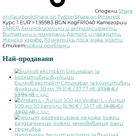
Сподели
Share
on Facebook
Share on Twitter
Share on Pinterest
Курс: 1 EUR = 1.95583 BGN
Код
FR1040
Категории
FARER
,
Аминокиселини и антиоксиданти
,
Витамини и минерали
,
Детокс и паразити
,
Женско здраве
,
Козметика
,
Коса, кожа, нокти
Етикет
Кожни проблеми
Най-продавани
Билков екстркт Стимарал за когнитивни
функции 30 мл.
19,31
€
/ 37,77 лв.
27,58
€
/
53,94 лв.
с ДДС
Viridian L – Лизин
500 мг 30 капсули
16,96
€
/ 33,17 лв.
19,95
€
/
39,02 лв.
с ДДС
Натурален Зеолит на пудра за външна