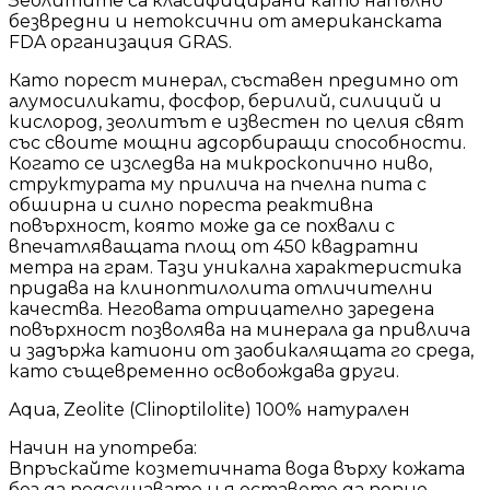
Зеолитите са класифицирани като напълно
безвредни и нетоксични от американската
FDA организация GRAS.
Като порест минерал, съставен предимно от
алумосиликати, фосфор, берилий, силиций и
кислород, зеолитът е известен по целия свят
със своите мощни адсорбиращи способности.
Когато се изследва на микроскопично ниво,
структурата му прилича на пчелна пита с
обширна и силно пореста реактивна
повърхност, която може да се похвали с
впечатляващата площ от 450 квадратни
метра на грам. Тази уникална характеристика
придава на клиноптилолита отличителни
качества. Неговата отрицателно заредена
повърхност позволява на минерала да привлича
и задържа катиони от заобикалящата го среда,
като същевременно освобождава други.
Aqua, Zeolite (Clinoptilolite) 100% натурален
Начин на употреба:
Впръскайте козметичната вода върху кожата
без да подсушавате и я оставете да попие.