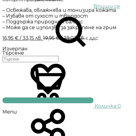
Впиши се
– Освежава, овлажнява и тонизира кожата
– Избавя от сухост и твърдост
– Поддържа природния баланс
– Може да се използва за закрепяне на грим
16,95
€
/ 33,15 лв.
19,95
€
/ 39,02 лв.
с ДДС
Изчерпан
Търсене
Количка
0
Menu