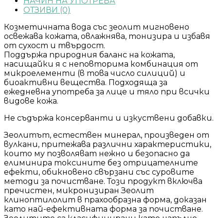
НАЧИН НА УПОТРЕБА
ОТЗИВИ (0)
Козметичната вода със зеолит мигновено
освежава кожата, овлажнява, тонизира и избавя
от сухост и твърдост.
Поддържа природния баланс на кожата,
насищайки я с неповторима комбинация от
микроелементи (в това число силиций) и
биоактивни вещества. Подходяща за
ежедневна употреба за лице и тяло при всички
видове кожа.
Не съдържа консерванти и изкуствени добавки.
Зеолитът, естествен минерал, произведен от
вулкани, притежава различни характеристики,
които му позволяват нежно и безопасно да
елиминира токсините без отрицателните
ефекти, обикновено свързани със суровите
методи за почистване. Този продукт включва
пречистен, микронизиран Зеолит
клиноптилолит в прахообразна форма, доказан
като най-ефективната форма за почистване.