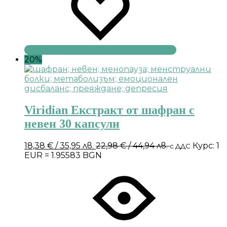
20%
Viridian Екстракт от шафран с
невен 30 капсули
18,38
€
/ 35,95 лв.
22,98
€
/ 44,94 лв.
Курс: 1
с ДДС
EUR = 1.95583 BGN