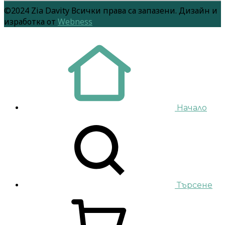
©2024 Zia Davity Всички права са запазени. Дизайн и
изработка от
Webness
Начало
Търсене