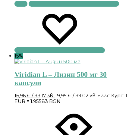
Купи
15%
Viridian L – Лизин 500 мг 30
капсули
16,96
€
/ 33,17 лв.
19,95
€
/ 39,02 лв.
Курс: 1
с ДДС
EUR = 1.95583 BGN