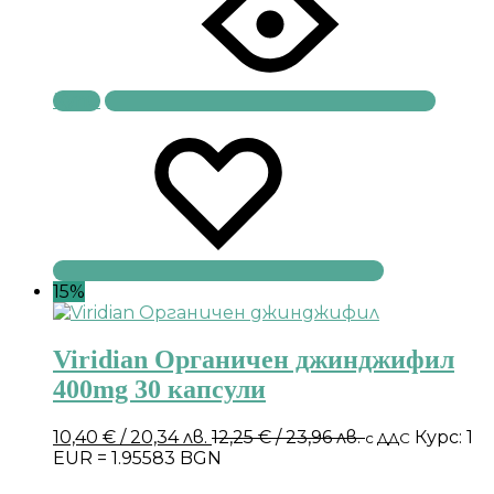
Купи
15%
Viridian Органичен джинджифил
400mg 30 капсули
10,40
€
/ 20,34 лв.
12,25
€
/ 23,96 лв.
Курс: 1
с ДДС
EUR = 1.95583 BGN