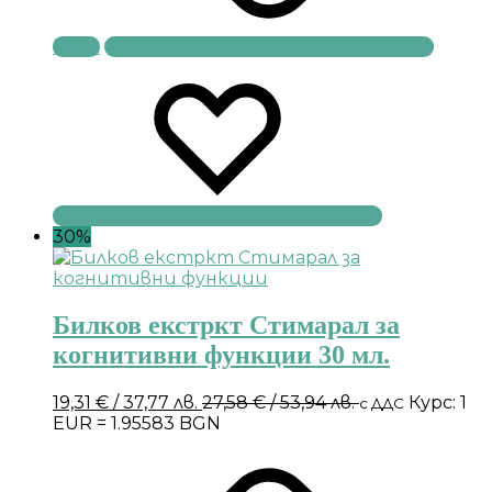
Купи
30%
Билков екстркт Стимарал за
когнитивни функции 30 мл.
19,31
€
/ 37,77 лв.
27,58
€
/ 53,94 лв.
Курс: 1
с ДДС
EUR = 1.95583 BGN