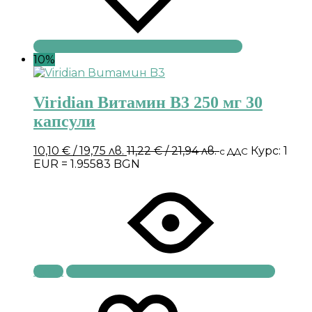
10%
Viridian Витамин B3 250 мг 30
капсули
10,10
€
/ 19,75 лв.
11,22
€
/ 21,94 лв.
Курс: 1
с ДДС
EUR = 1.95583 BGN
Купи