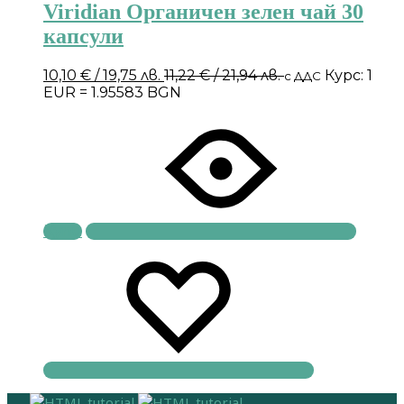
Viridian Органичен зелен чай 30
капсули
10,10
€
/ 19,75 лв.
11,22
€
/ 21,94 лв.
Курс: 1
с ДДС
EUR = 1.95583 BGN
Купи