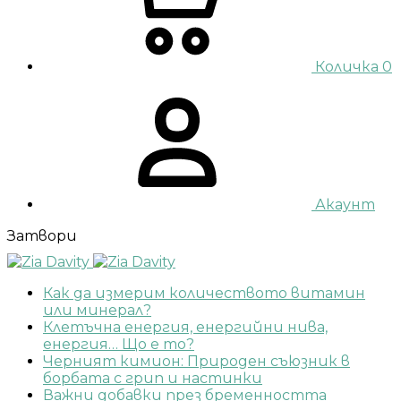
Количка
0
Акаунт
Затвори
Как да измерим количеството витамин
или минерал?
Клетъчна енергия, енергийни нива,
енергия… Що е то?
Черният кимион: Природен съюзник в
борбата с грип и настинки
Важни добавки през бременността