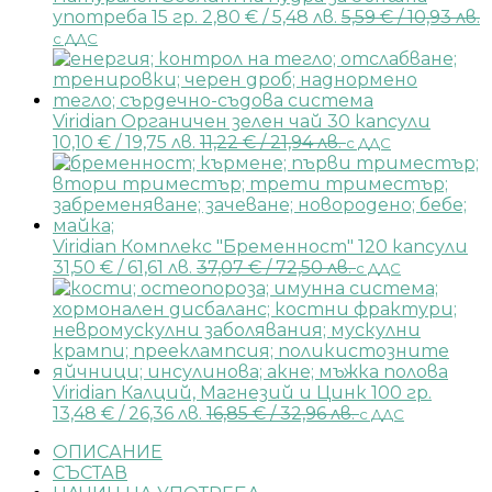
употреба 15 гр.
2,80
€
/ 5,48 лв.
5,59
€
/ 10,93 лв.
с ДДС
Viridian Органичен зелен чай 30 капсули
10,10
€
/ 19,75 лв.
11,22
€
/ 21,94 лв.
с ДДС
Viridian Комплекс "Бременност" 120 капсули
31,50
€
/ 61,61 лв.
37,07
€
/ 72,50 лв.
с ДДС
Viridian Калций, Магнезий и Цинк 100 гр.
13,48
€
/ 26,36 лв.
16,85
€
/ 32,96 лв.
с ДДС
ОПИСАНИЕ
СЪСТАВ