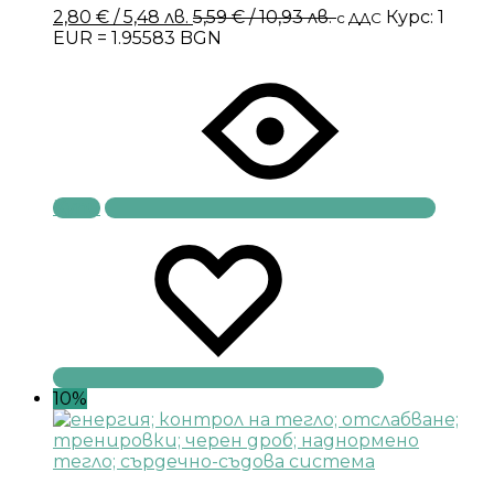
2,80
€
/ 5,48 лв.
5,59
€
/ 10,93 лв.
Курс: 1
с ДДС
EUR = 1.95583 BGN
Купи
10%