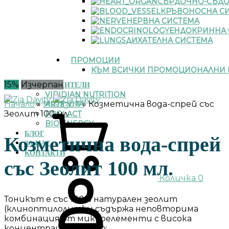
СЪРДОЧНО-СЪДО
КРЪВОНОСНА С
НЕРВНА СИСТЕМА
ЕНДОКРИННА 
ДИХАТЕЛНА СИСТЕМА
ПРОМОЦИИ
КЪМ ВСИЧКИ ПРОМОЦИОНАЛНИ 
15%
Изчерпан
ПРОИЗВОДИТЕЛИ
VIRIDIAN NUTRITION
Начало
»
Магазин
»
Козметична вода-спрей със
ARTE VITA
Зеолит 100 мл.
PROLACT
BIO ENERGY
БЛОГ
Козметична вода-спрей
ЗА НАС
КОНТАКТИ
със Зеолит 100 мл.
Количка
0
Тоникът е със 100% натурален зеолит
(клиноптилолит) и съдържа неповторима
комбинация от микроелементи с висока
концентрация, който: