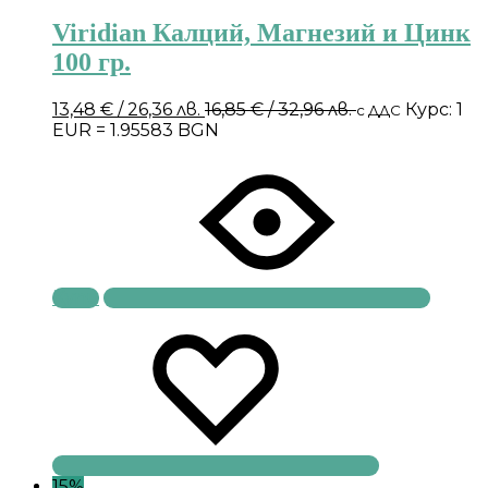
Viridian Калций, Магнезий и Цинк
100 гр.
13,48
€
/ 26,36 лв.
16,85
€
/ 32,96 лв.
Курс: 1
с ДДС
EUR = 1.95583 BGN
Купи
15%