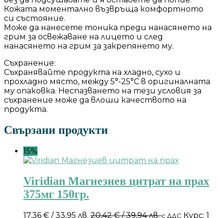
Кожата моментално възвръща комфортното
си състояние.
Може да нанесете тоника преди нанасянето на
грим за освежаване на лицето и след
нанасянето на грим за закрепянето му.
Съхранение:
Съхранявайте продукта на хладно, сухо и
прохладно място, между 5°-25°C в оригиналната
му опаковка. Неспазването на тези условия за
съхранение може да влоши качеството на
продукта.
Свързани продукти
15%
Viridian Магнезиев цитрат на прах
375мг 150гр.
17,36
€
/ 33,95 лв.
20,42
€
/ 39,94 лв.
Курс: 1
с ДДС