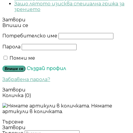
Защо лятото изисква специална грижа за
зрението
Затвори
Впиши се
Потребителско име
Парола
Помни ме
Създай профил
Впиши се
Забравена парола?
Затвори
Количка
(0)
Нямате
артикули в количката.
Търсене
Затвори