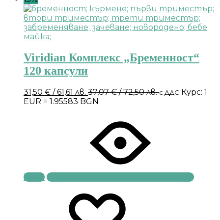
Viridian Комплекс „Бременност“
120 капсули
31,50
€
/ 61,61 лв.
37,07
€
/ 72,50 лв.
Курс: 1
с ДДС
EUR = 1.95583 BGN
Купи