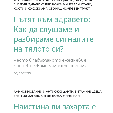
АМИНОКИСЕЛИНИ И АНТИОКСИДАНТИ
,
ГРИП
,
ДЕЦА
,
ЕНЕРГИЯ
,
ЗДРАВО СЪРЦЕ
,
КОЖА
,
МИНЕРАЛИ
,
СТАВИ,
КОСТИ И СУХОЖИЛИЯ
,
СТОМАШНО-ЧРЕВЕН ТРАКТ
Пътят към здравето:
Как да слушаме и
разбираме сигналите
на тялото си?
Често в забързаното ежедневие
пренебрегваме малките сигнали,
които ни изпраща тялото. Умора,
07/05/2025
болки в ставите, раздразнена кожа,
чести настинки или затруднено
дишане – всички те са начин, по който
АМИНОКИСЕЛИНИ И АНТИОКСИДАНТИ
,
ВИТАМИНИ
,
ДЕЦА
,
организмът…
ЕНЕРГИЯ
,
ЗДРАВО СЪРЦЕ
,
КОЖА
,
МИНЕРАЛИ
Наистина ли захарта е