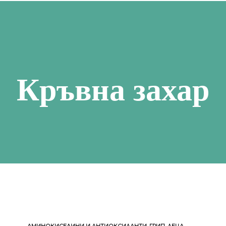
СТРЕС, СЪН И ПАМЕТ
СУПЕРХР
АПИТЕРАПИЯ
ОРА И ОТПАДНАЛОСТ
КОЗМЕТИКА
НСКО ЗДРАВЕ
Кръвна захар
О ЗДРАВЕ
ДЕТСКО ЗДРАВЕ