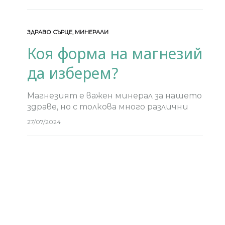
лечебни средства като куркумата
стават все по-популярни. Ще я
откриете в различни форми – прясна,
ЗДРАВО СЪРЦЕ
,
МИНЕРАЛИ
на…
Коя форма на магнезий
да изберем?
Магнезият е важен минерал за нашето
здраве, но с толкова много различни
форми в добавките може да е трудно
27/07/2024
да разберете коя е най-подходящата
за вашите нужди. Различните форми
на…