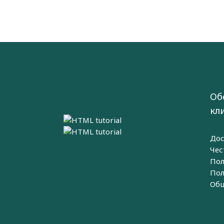
Об
кл
Дос
Чес
Пол
Пол
Общ