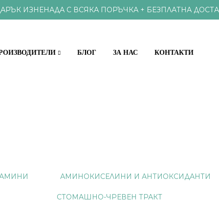
АРЪК ИЗНЕНАДА С ВСЯКА ПОРЪЧКА + БЕЗПЛАТНА ДОСТА
РОИЗВОДИТЕЛИ
БЛОГ
ЗА НАС
КОНТАКТИ
КЪЩИ
ХРАНИ И ВИТАМИНИ
ОКС И ПАРАЗИТИ
ПРОБИОТИЦИ
 ЗРЕНИЕ
ВИТАМИНИ И
АМИНИ
АМИНОКИСЕЛИНИ И АНТИОКСИДАНТИ
АМИНОКИСЕЛИНИ И АНТ
И, НОС, ГЪРЛО
СТОМАШНО-ЧРЕВЕН ТРАКТ
, НОКТИ
НАТУРАЛНИ П
СТЕМА