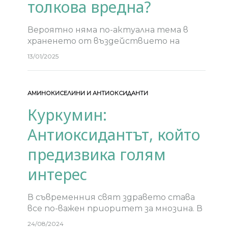
толкова вредна?
Вероятно няма по-актуална тема в
храненето от въздействието на
захарта върху здравето и въпроса
13/01/2025
какво да направим, за да я ограничим.
Захарта се намира не само в
типичните сладки изделия,…
АМИНОКИСЕЛИНИ И АНТИОКСИДАНТИ
Куркумин:
Антиоксидантът, който
предизвика голям
интерес
В съвременния свят здравето става
все по-важен приоритет за мнозина. В
този контекст, естествените
24/08/2024