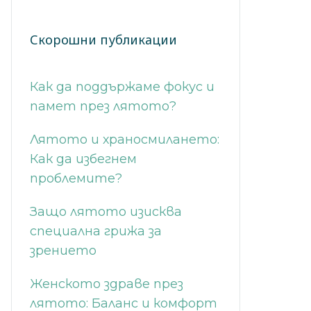
Скорошни публикации
Как да поддържаме фокус и
памет през лятото?
Лятото и храносмилането:
Как да избегнем
проблемите?
Защо лятото изисква
специална грижа за
зрението
Женското здраве през
лятото: Баланс и комфорт