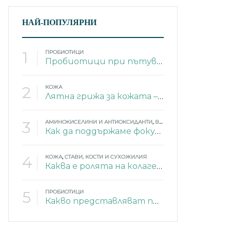
НАЙ-ПОПУЛЯРНИ
1
ПРОБИОТИЦИ
Пробиотици при пътуване
2
КОЖА
Лятна грижа за кожата – 4 изненадващи съставки
3
АМИНОКИСЕЛИНИ И АНТИОКСИДАНТИ
,
ВИТАМИНИ
,
ЕНЕРГИЯ
,
МИ
Как да поддържаме фокус и памет през лятото?
4
КОЖА
,
СТАВИ, КОСТИ И СУХОЖИЛИЯ
Каква е ролята на колагена в тялото?
5
ПРОБИОТИЦИ
Какво представляват пробиотиците?