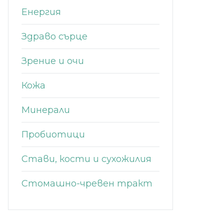
Енергия
Здраво сърце
Зрение и очи
Кожа
Минерали
Пробиотици
Стави, кости и сухожилия
Стомашно-чревен тракт