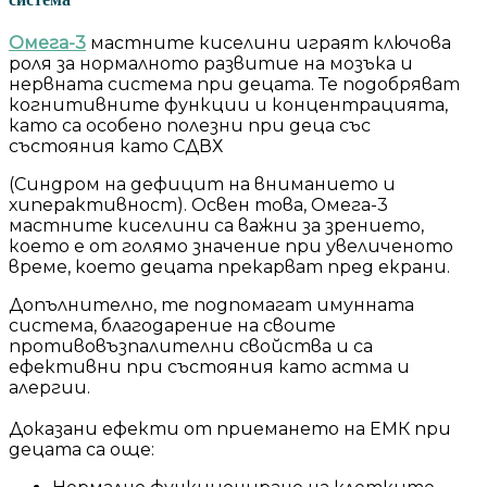
Омега-3
мастните киселини играят ключова
роля за нормалното развитие на мозъка и
нервната система при децата. Те подобряват
когнитивните функции и концентрацията,
като са особено полезни при деца със
състояния като СДВХ
(Синдром на дефицит на вниманието и
хиперактивност). Освен това, Омега-3
мастните киселини са важни за зрението,
което е от голямо значение при увеличеното
време, което децата прекарват пред екрани.
Допълнително, те подпомагат имунната
система, благодарение на своите
противовъзпалителни свойства и са
ефективни при състояния като астма и
алергии.
Доказани ефекти от приемането на ЕМК при
децата са още: