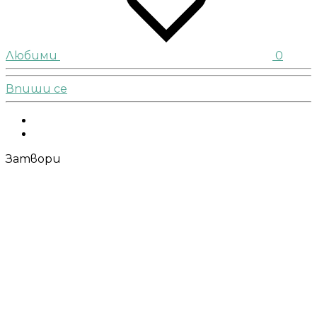
Любими
0
Впиши се
Facebook
Instagram
Затвори