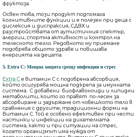
фруктоза.
Освен това, този продукт подпомага
когнитивните функции и е полезен при деца с
дислексия и диспраксия, СДВХ и
разстройствата от аутистичния спектър,
алергии, спортна активност и контрол на
телесното тегло. Редовното му приемане
подобрява общото здраве и повишава
енергията на децата.
3. Extra C: Мощна защита срещу инфекции и стрес
Extra C
е витамин C с подобрена абсорбция,
който осигурява мощна подкрепа за имунната
система. С добавени биофлавоноиди и липидни
метаболити, които го правят по-лесен за
абсорбиране и задържане от човешкото тяло в
сравнение с другите, традиционни форми на
Витамин С. Той е особено ефективен при чести
настинки и инфекции на дихателната
система, както и при ситуации на стрес,
когато организмът има нужда от