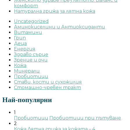
Женското здраве през лятото: Баланс и
комфорт
Натурална грижа за лятна кожа
Uncategorized
Аминокиселини и Антиоксиданти
Витамини
Грип
Деца
Енергия
Здраво сърце
Зрение и очи
Кожа
Минерали
Пробиотици
Стави, кости и сухожилия
Стомашно-чревен тракт
Най-популярни
1
Пробиотици
Пробиотици при пътуване
2
Кожа
Лятна грижа за кожата – 4