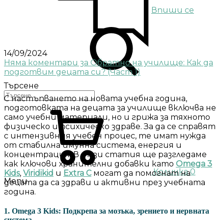
Впиши се
14/09/2024
Няма коментари
за Обратно на училище: Как да
подготвим децата си? (Част 1)
Търсене
С настъпването на новата учебна година,
подготовката на децата за училище включва не
само учебни материали, но и грижа за тяхното
физическо и психическо здраве. За да се справят
с интензивния учебен процес, те имат нужда
от стабилна имунна система, енергия и
концентрация. В тази статия ще разгледаме
как ключови хранителни добавки като
Omega 3
Количка
0
Kids
,
Viridikid
и
Extra C
могат да помогнат на
Menu
децата да са здрави и активни през учебната
година.
1. Omega 3 Kids: Подкрепа за мозъка, зрението и нервната
система