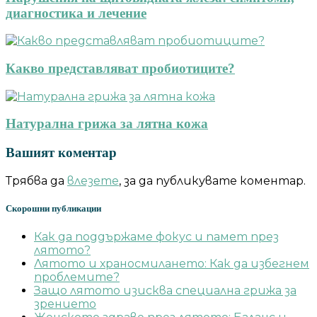
диагностика и лечение
Какво представляват пробиотиците?
Натурална грижа за лятна кожа
Вашият коментар
Трябва да
влезете
, за да публикувате коментар.
Скорошни публикации
Как да поддържаме фокус и памет през
лятото?
Лятото и храносмилането: Как да избегнем
проблемите?
Защо лятото изисква специална грижа за
зрението