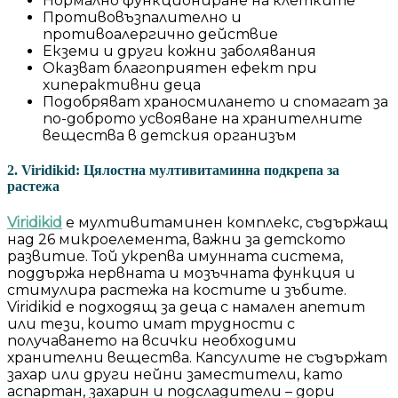
Нормално функциониране на клетките
Противовъзпалително и
противоалергично действие
Екземи и други кожни заболявания
Оказват благоприятен ефект при
хиперактивни деца
Подобряват храносмилането и спомагат за
по-доброто усвояване на хранителните
вещества в детския организъм
2. Viridikid: Цялостна мултивитаминна подкрепа за
растежа
Viridikid
е мултивитаминен комплекс, съдържащ
над 26 микроелемента, важни за детското
развитие. Той укрепва имунната система,
поддържа нервната и мозъчната функция и
стимулира растежа на костите и зъбите.
Viridikid е подходящ за деца с намален апетит
или тези, които имат трудности с
получаването на всички необходими
хранителни вещества. Капсулите не съдържат
захар или други нейни заместители, като
аспартан, захарин и подсладители – дори