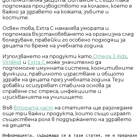
допълнителна защита. Витамин C също така
подпомага производството на колаген, което е
важно за здравето на кожата, зъбите и
костите.
Освен това, Extra C намалява умората и
подпомага възстановяването на организма след
боледуване, правейки го особено подходящ за
децата по време на учебната година.
Използването на продукти като
Omega 3 Kids
,
Viridikid
и
Extra C
може значително да
подпомогне имунната система, когнитивните
функции, правилното израстване и общото
здраве на децата през учебната година. Тези
добавки осигуряват стабилна основа за
справяне със стреса, инфекциите и
изискванията на училището.
Във
втората част
на статията ще разгледаме
още три важни продукта, които също играят
съществена роля в поддържането на здравето
на децата.
Информацията, съдържаща се в тази статия, не е предназн