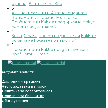
изненадващи съставки
3
Аминокиселини и Антиоксиданти
,
Витамини
,
Енергия
,
Минерали
,
Пробиотици
Как да поддържаме фокус и
памет през лятото?
4
Кожа
,
Стави, кости и сухожилия
Каква е
ролята на колагена в тялото?
5
Пробиотици
Какво представляват
пробиотиците?
Обслужване на клиенти
Доставки и връщане
Често задавани въпроси
Политика за поверителност
Политика за бисквитки
Общи условия