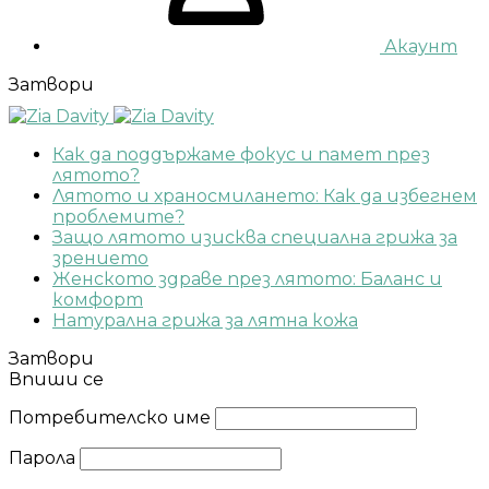
Акаунт
Затвори
Как да поддържаме фокус и памет през
лятото?
Лятото и храносмилането: Как да избегнем
проблемите?
Защо лятото изисква специална грижа за
зрението
Женското здраве през лятото: Баланс и
комфорт
Натурална грижа за лятна кожа
Затвори
Впиши се
Потребителско име
Парола