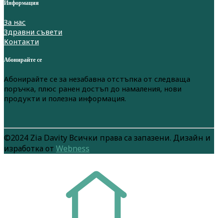
Информация
За нас
Здравни съвети
Контакти
Абонирайте се
Абонирайте се за незабавна отстъпка от следваща
поръчка, плюс ранен достъп до намаления, нови
продукти и полезна информация.
©2024 Zia Davity Всички права са запазени. Дизайн и
изработка от
Webness