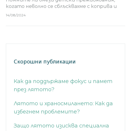
когато неволно се сблъсквахме с коприва и
веднага търсехме листа от лапад? Въпреки
14/08/2024
че народните вярвания често приписват на
растенията почти магически качества,
съществува едно…
Скорошни публикации
Как да поддържаме фокус и памет
през лятото?
Лятото и храносмилането: Как да
избегнем проблемите?
Защо лятото изисква специална