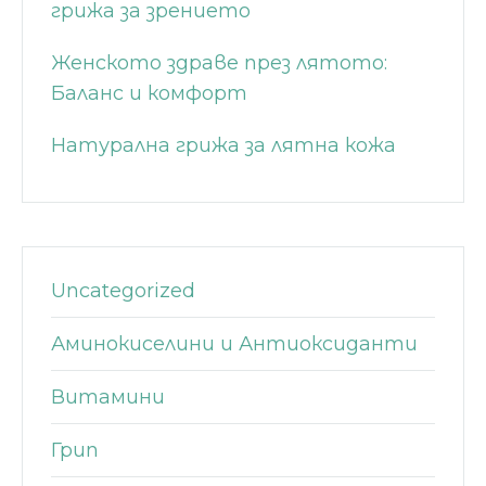
грижа за зрението
Женското здраве през лятото:
Баланс и комфорт
Натурална грижа за лятна кожа
Uncategorized
Аминокиселини и Антиоксиданти
Витамини
Грип