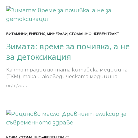
ВИТАМИНИ
,
ЕНЕРГИЯ
,
МИНЕРАЛИ
,
СТОМАШНО-ЧРЕВЕН ТРАКТ
Зимата: време за почивка, а не
за детоксикация
Както традиционната китайска медицина
(ТКМ), така и аюрведическата медицина
разглеждат зимните месеци като период за
06/01/2025
вътрешен размисъл, подхранване и
изграждане на сила, за да се подготвим за
обновяването на пролетта.…
КОЖА
,
СТОМАШНО-ЧРЕВЕН ТРАКТ