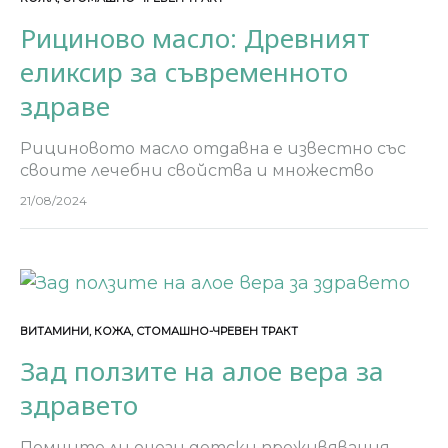
Рициново масло: Древният
еликсир за съвременното
здраве
Рициновото масло отдавна е известно със
своите лечебни свойства и множество
приложения в областта на здравето и
21/08/2024
красотата. От древните египтяни до
съвременните натуропати, рициновото
масло продължава да впечатлява със…
ВИТАМИНИ
,
КОЖА
,
СТОМАШНО-ЧРЕВЕН ТРАКТ
Зад ползите на алое вера за
здравето
Помните ли онези детски преживявания,