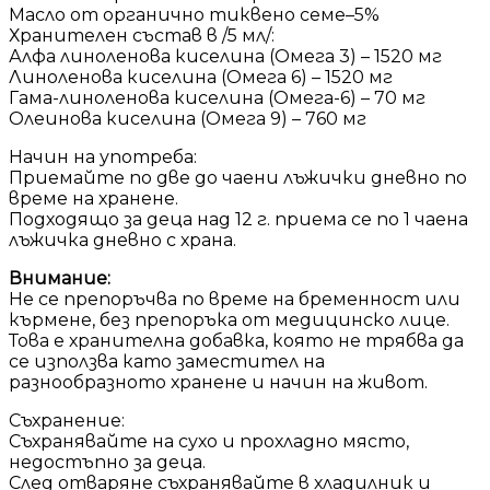
Масло от органично тиквено семе–5%
Хранителен състав в /5 мл/:
Алфа линоленова киселина (Омега 3) – 1520 мг
Линоленова киселина (Омега 6) – 1520 мг
Гама-линоленова киселина (Омега-6) – 70 мг
Олеинова киселина (Омега 9) – 760 мг
Начин на употреба:
Приемайте по две до чаени лъжички дневно по
време на хранене.
Подходящо за деца над 12 г. приема се по 1 чаена
лъжичка дневно с храна.
Внимание:
Не се препоръчва по време на бременност или
кърмене, без препоръка от медицинско лице.
Това е хранителна добавка, която не трябва да
се използва като заместител на
разнообразното хранене и начин на живот.
Съхранение:
Съхранявайте на сухо и прохладно място,
недостъпно за деца.
След отваряне съхранявайте в хладилник и