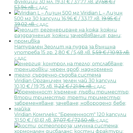
функции 30 мл.
19,31
€
/ 37,77 лв.
27,58
€
/
53,94 лв.
с ДДС
Viridian L – Лизин
500 мг 30 капсули
16,96
€
/ 33,17 лв.
19,95
€
/
39,02 лв.
с ДДС
Натурален Зеолит на пудра за външна
употреба 15 гр.
2,80
€
/ 5,48 лв.
5,59
€
/ 10,93 лв.
с ДДС
Viridian Органичен зелен чай 30 капсули
10,10
€
/ 19,75 лв.
11,22
€
/ 21,94 лв.
с ДДС
Viridian Комплекс "Бременност" 120 капсули
31,50
€
/ 61,61 лв.
37,07
€
/ 72,50 лв.
с ДДС