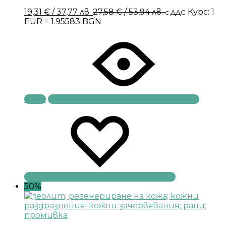
19,31
€
/ 37,77 лв.
27,58
€
/ 53,94 лв.
Курс: 1
с ДДС
EUR = 1.95583 BGN
Купи
50%