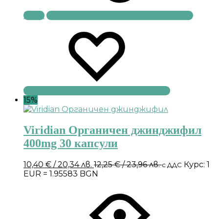
Купи
15%
Viridian Органичен джинджифил
400mg 30 капсули
10,40
€
/ 20,34 лв.
12,25
€
/ 23,96 лв.
Курс: 1
с ДДС
EUR = 1.95583 BGN