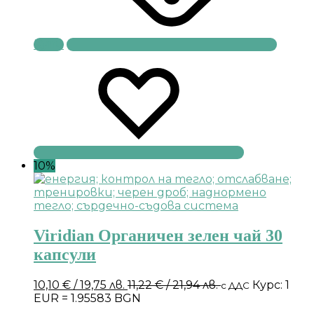
Купи
10%
Viridian Органичен зелен чай 30
капсули
10,10
€
/ 19,75 лв.
11,22
€
/ 21,94 лв.
Курс: 1
с ДДС
EUR = 1.95583 BGN