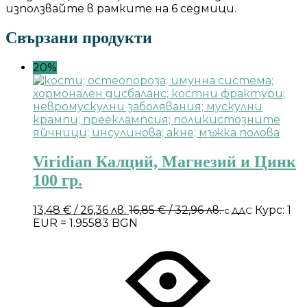
използвайте в рамките на 6 седмици.
Свързани продукти
20%
Viridian Калций, Магнезий и Цинк
100 гр.
13,48
€
/ 26,36 лв.
16,85
€
/ 32,96 лв.
Курс: 1
с ДДС
EUR = 1.95583 BGN