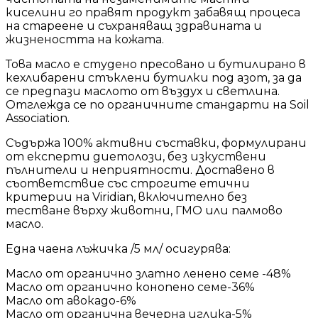
киселини го правят продукт забавящ процеса
на стареене и съхраняващ здравината и
жизнеността на кожата.
Това масло е студено пресовано и бутилирано в
кехлибарени стъклени бутилки под азот, за да
се предпази маслото от въздух и светлина.
Отглежда се по органичните стандарти на Soil
Association.
Съдържа 100% активни съставки, формулирани
от експерти диетолози, без изкуствени
пълнители и неприятности. Доставено в
съответствие със строгите етични
критерии на Viridian, включително без
тестване върху животни, ГМО или палмово
масло.
Една чаена лъжичка /5 мл/ осигурява:
Масло от органично златно ленено семе -48%
Масло от органично конопено семе-36%
Масло от авокадо-6%
Масло от органична вечерна иглика-5%