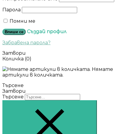
Парола
Помни ме
Създай профил
Впиши се
Забравена парола?
Затвори
Количка
(0)
Нямате
артикули в количката.
Търсене
Затвори
Търсене