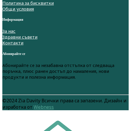
Политика за бисквитки
Общи условия
Информация
За нас
Здравни съвети
Контакти
Абонирайте се
Абонирайте се за незабавна отстъпка от следваща
поръчка, плюс ранен достъп до намаления, нови
продукти и полезна информация.
©2024 Zia Davity Всички права са запазени. Дизайн и
изработка от
Webness