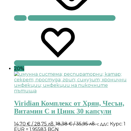
Купи
20%
Viridian Комплекс от Хрян, Чесън,
Витамин С и Цинк 30 капсули
14,70
€
/ 28,75 лв.
18,38
€
/ 35,95 лв.
Курс: 1
с ДДС
EUR = 1.95583 BGN