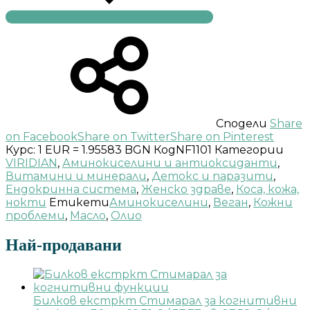
Сподели
Share
on Facebook
Share on Twitter
Share on Pinterest
Курс: 1 EUR = 1.95583 BGN
Код
NF1101
Категории
VIRIDIAN
,
Аминокиселини и антиоксиданти
,
Витамини и минерали
,
Детокс и паразити
,
Ендокринна система
,
Женско здраве
,
Коса, кожа,
нокти
Етикети
Аминокиселини
,
Веган
,
Кожни
проблеми
,
Масло
,
Олио
Най-продавани
Билков екстркт Стимарал за когнитивни