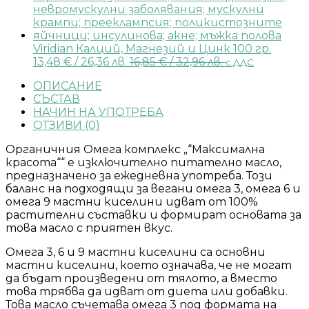
Viridian Калций, Магнезий и Цинк 100 гр.
13,48
€
/ 26,36 лв.
16,85
€
/ 32,96 лв.
с ДДС
ОПИСАНИЕ
СЪСТАВ
НАЧИН НА УПОТРЕБА
ОТЗИВИ (0)
Органичния Омега комплекс „“Максимална
красота““ е изключително питателно масло,
предназначено за ежедневна употреба. Този
баланс на подходящи за вегани омега 3, омега 6 и
омега 9 мастни киселини идват от 100%
растителни съставки и формират основата за
това масло с приятен вкус.
Омега 3, 6 и 9 мастни киселини са основни
мастни киселини, което означава, че не могат
да бъдат произведени от тялото, а вместо
това трябва да идват от диета или добавки.
Това масло съчетава омега 3 под формата на