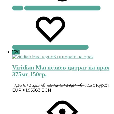
Купи
15%
Viridian Магнезиев цитрат на прах
375мг 150гр.
17,36
€
/ 33,95 лв.
20,42
€
/ 39,94 лв.
Курс: 1
с ДДС
EUR = 1.95583 BGN