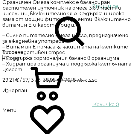
Органичен Омега комплекс е балансиран
Впиши се
растителен източник на омега 3:6:9 мастни
киселини, включително GLA. Съдържа широка
гама от мощни фитонутриенти, включително
витамин Е и каротеноиди.
– Силно питателно омега масло, предназначено
за ежедневна употреба
– Витамин Е помага за защитата на клетките
Търсене
от оксидативен стрес
– Поддържа хормоналния баланс в организма
– Хидратира организма и поддържа клетъчната
цялост
29,21
€
/ 57,13 лв.
38,95
€
/ 76,18 лв.
с ДДС
Изчерпан
Количка
0
Menu