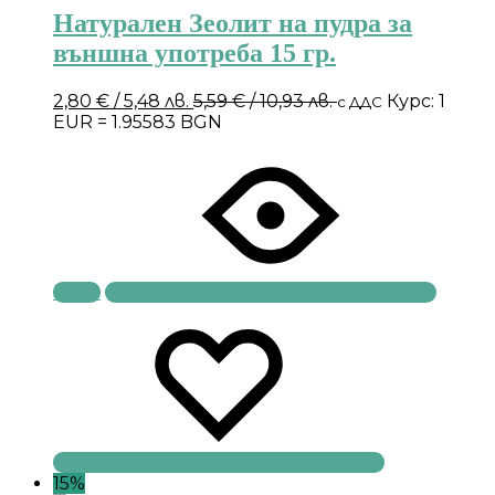
Натурален Зеолит на пудра за
външна употреба 15 гр.
2,80
€
/ 5,48 лв.
5,59
€
/ 10,93 лв.
Курс: 1
с ДДС
EUR = 1.95583 BGN
Купи
15%