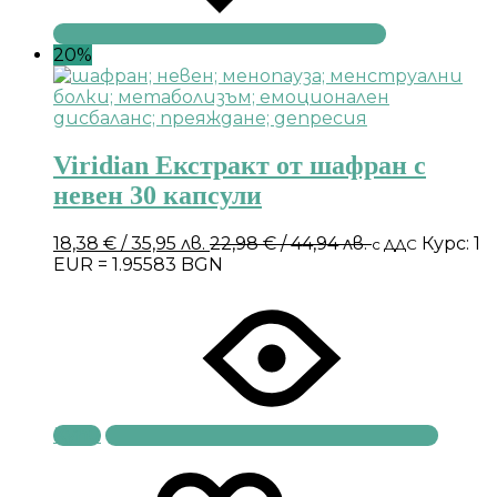
20%
Viridian Екстракт от шафран с
невен 30 капсули
18,38
€
/ 35,95 лв.
22,98
€
/ 44,94 лв.
Курс: 1
с ДДС
EUR = 1.95583 BGN
Купи