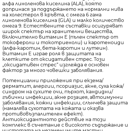
алфа линоленова киселина (ALA), която
допринася за поддържането на нормални нива
на холестерол в кръвта, с омега 6 гама
линоленова киселина (GLA) и малко количество
омега 9. Естествените съставки осигуряват
широк спектър на хранителни вещества,
включително витамин Е (пълен спектър от
токофероли и токотриеноли) и каротеноиди
(алфа-каротин, бета-каротин и лутеин).
Витамин Е играе роля в защитата на
клетките от оксидативен стрес. Този
„оксидативен стрес“ изглежда е основен
фактор за много човешки заболявания.
Потенциални приложения при екзема/
дерматит, алергии, псориазис, акне, суха кожа/
синдром на сухите очи, пърхот, кандидни/
гъбични инфекции, акне розацея, автоимунни
заболявания, кожни инфекции, слънчева защита
(намалява сухотата на кожата и оказва
противовъзпалителен ефект).
Антиоксидантното действие на този
комплекс в съчетание с високото съдържание и
чистотата на незаменимите мастни