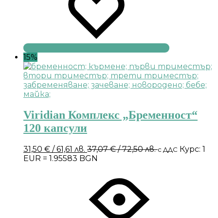
15%
Viridian Комплекс „Бременност“
120 капсули
31,50
€
/ 61,61 лв.
37,07
€
/ 72,50 лв.
Курс: 1
с ДДС
EUR = 1.95583 BGN