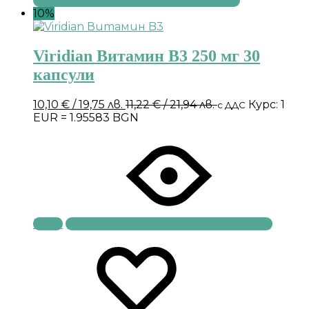
10%
Viridian Витамин B3 250 мг 30
капсули
10,10
€
/ 19,75 лв.
11,22
€
/ 21,94 лв.
Курс: 1
с ДДС
EUR = 1.95583 BGN
Купи