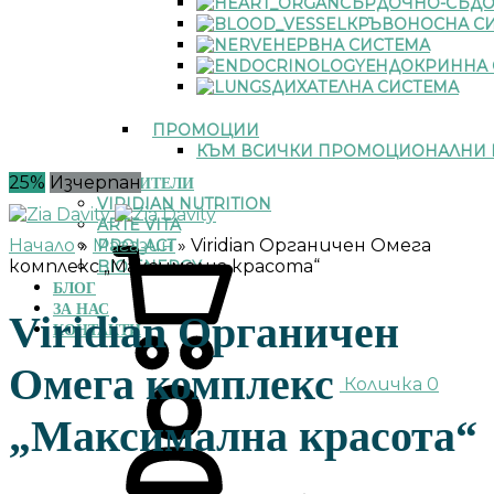
СЪРДОЧНО-СЪДО
КРЪВОНОСНА С
НЕРВНА СИСТЕМА
ЕНДОКРИННА 
ДИХАТЕЛНА СИСТЕМА
ПРОМОЦИИ
КЪМ ВСИЧКИ ПРОМОЦИОНАЛНИ 
25%
Изчерпан
ПРОИЗВОДИТЕЛИ
VIRIDIAN NUTRITION
ARTE VITA
Начало
»
Магазин
»
Viridian Органичен Омега
PROLACT
комплекс „Максимална красота“
BIO ENERGY
БЛОГ
ЗА НАС
Viridian Органичен
КОНТАКТИ
Омега комплекс
Количка
0
„Максимална красота“