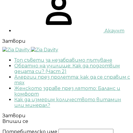
Акаунт
Затвори
Топ съвети за незабравимо пътуване
Обратно на училище: Как да подготвим
децата си? (Част 2)
Алергии през пролетта: как да се справим с
тях
Женското здраве през лятото: Баланс и
комфорт
Как да измерим количеството витамин
или минерал?
Затвори
Впиши се
Потребителско име