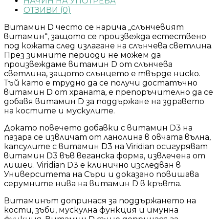
НАЧИН НА УПОТРЕБА
ОТЗИВИ (0)
Витамин D често се нарича „слънчевият
витамин“, защото се произвежда естествено
под кожата след излагане на слънчева светлина.
През зимните периоди не можем да
произвеждаме витамин D от слънчева
светлина, защото слънцето е твърде ниско.
Тъй като е трудно да се получи достатъчно
витамин D от храната, е препоръчително да се
добавя витамин D за поддържане на здравето
на костите и мускулите.
Докато повечето добавки с витамин D3 на
пазара се извличат от ланолина в овчата вълна,
капсулите с витамин D3 на Viridian осигуряват
витамин D3 във веганска форма, извлечена от
лишеи. Viridian D3 е клинично изследван в
Университета на Съри и доказано повишава
серумните нива на витамин D в кръвта.
Витаминът допринася за поддържането на
кости, зъби, мускулна функция и имунна