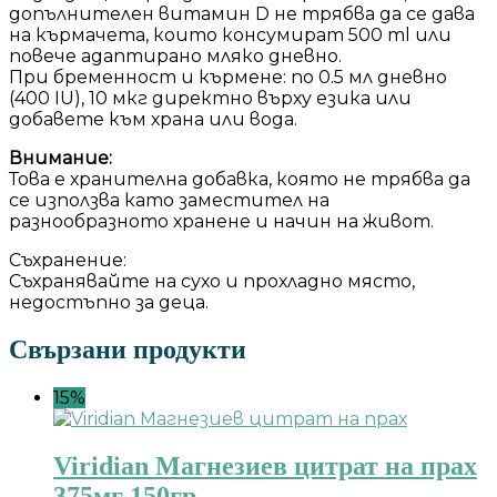
допълнителен витамин D не трябва да се дава
на кърмачета, които консумират 500 ml или
повече адаптирано мляко дневно.
При бременност и кърмене: по 0.5 мл дневно
(400 IU), 10 мкг директно върху езика или
добавете към храна или вода.
Внимание:
Това е хранителна добавка, която не трябва да
се използва като заместител на
разнообразното хранене и начин на живот.
Съхранение:
Съхранявайте на сухо и прохладно място,
недостъпно за деца.
Свързани продукти
15%
Viridian Магнезиев цитрат на прах
375мг 150гр.