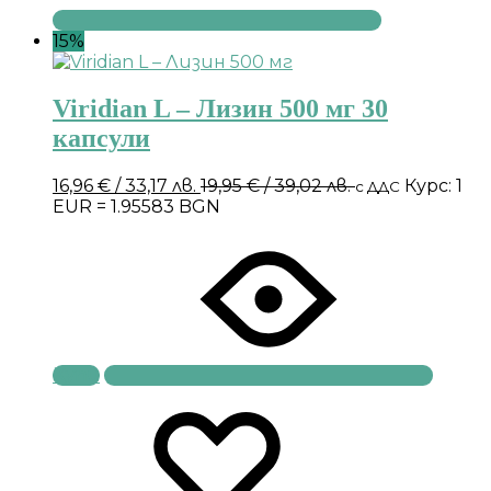
15%
Viridian L – Лизин 500 мг 30
капсули
16,96
€
/ 33,17 лв.
19,95
€
/ 39,02 лв.
Курс: 1
с ДДС
EUR = 1.95583 BGN
Купи