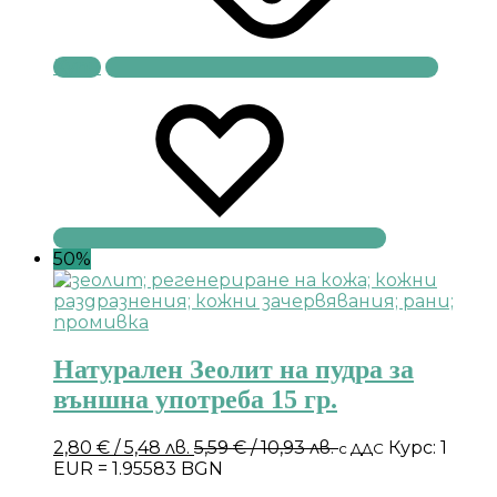
Купи
50%
Натурален Зеолит на пудра за
външна употреба 15 гр.
2,80
€
/ 5,48 лв.
5,59
€
/ 10,93 лв.
Курс: 1
с ДДС
EUR = 1.95583 BGN