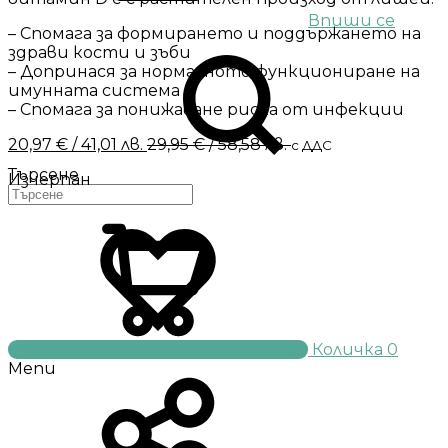
Впиши се
– Спомага за формирането и поддържането на
здрави кости и зъби
– Допринася за нормалното функциониране на
имунната система
– Спомага за понижаване риска от инфекции
20,97
€
/ 41,01 лв.
29,95
€
/ 58,58 лв.
с ДДС
Търсене
Изчерпан
Количка
0
Menu