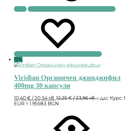
Купи
15%
Viridian Органичен джинджифил
400mg 30 капсули
10,40
€
/ 20,34 лв.
12,25
€
/ 23,96 лв.
Курс: 1
с ДДС
EUR = 1.95583 BGN