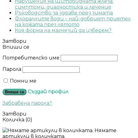
Нарушения на щитовидната жлеза:
симптоми, диагностика и лечение
Ръководство за здраве през зимата
Флоралните води – най-добрият приятел
на кожата през лятото
Коя форма на магнезий да изберем?
Затвори
Впиши се
Потребителско име
Парола
Помни ме
Създай профил
Впиши се
Забравена парола?
Затвори
Количка
(0)
Нямате
артикули в количката.