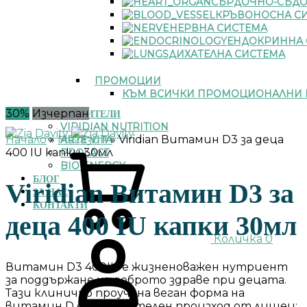
СЪРДОЧНО-СЪДО
КРЪВОНОСНА С
НЕРВНА СИСТЕМА
ЕНДОКРИННА 
ДИХАТЕЛНА СИСТЕМА
ПРОМОЦИИ
КЪМ ВСИЧКИ ПРОМОЦИОНАЛНИ 
30%
Изчерпан
ПРОИЗВОДИТЕЛИ
VIRIDIAN NUTRITION
Начало
»
Магазин
»
Viridian Витамин D3 за деца
ARTE VITA
400 IU капки 30мл
PROLACT
BIO ENERGY
БЛОГ
Viridian Витамин D3 за
ЗА НАС
КОНТАКТИ
деца 400 IU капки 30мл
Количка
0
Витамин D3 400IU е жизненоважен нутриент
за поддържане на доброто здраве при децата.
Тази клинично проучена веган форма на
витамин D е с растителен произход от лишеи: