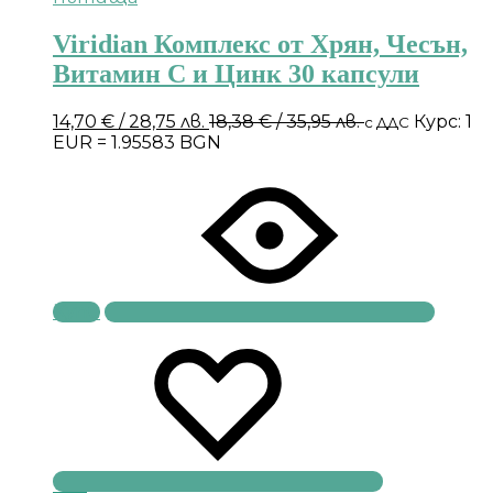
Viridian Комплекс от Хрян, Чесън,
Витамин С и Цинк 30 капсули
14,70
€
/ 28,75 лв.
18,38
€
/ 35,95 лв.
Курс: 1
с ДДС
EUR = 1.95583 BGN
Купи