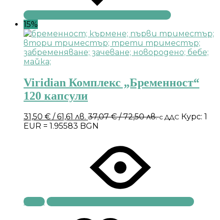
15%
Viridian Комплекс „Бременност“
120 капсули
31,50
€
/ 61,61 лв.
37,07
€
/ 72,50 лв.
Курс: 1
с ДДС
EUR = 1.95583 BGN
Купи