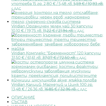
употреба 15 гр.
2,80
€
/ 5,48 лв.
5,59
€
/ 10,93 лв.
с ДДС
Viridian Органичен зелен чай 30 капсули
10,10
€
/ 19,75 лв.
11,22
€
/ 21,94 лв.
с ДДС
Viridian Комплекс "Бременност" 120 капсули
31,50
€
/ 61,61 лв.
37,07
€
/ 72,50 лв.
с ДДС
Viridian Калций, Магнезий и Цинк 100 гр.
13,48
€
/ 26,36 лв.
16,85
€
/ 32,96 лв.
с ДДС
ОПИСАНИЕ
СЪСТАВ