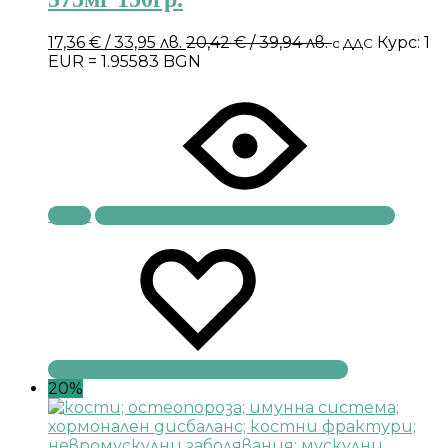
17,36
€
/ 33,95 лв.
20,42
€
/ 39,94 лв.
Курс: 1
с ДДС
EUR = 1.95583 BGN
Купи
20%