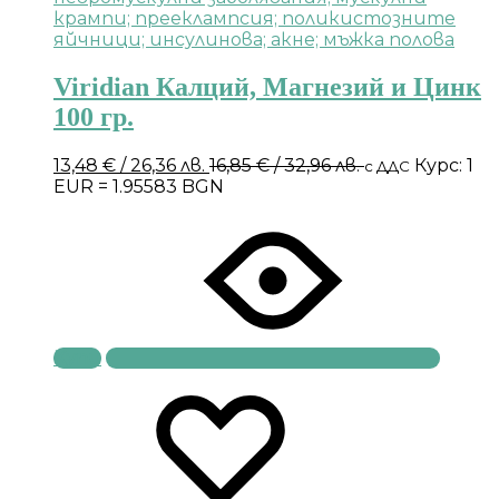
Viridian Калций, Магнезий и Цинк
100 гр.
13,48
€
/ 26,36 лв.
16,85
€
/ 32,96 лв.
Курс: 1
с ДДС
EUR = 1.95583 BGN
Купи