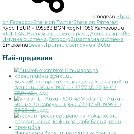
Сподели
Share
on Facebook
Share on Twitter
Share on Pinterest
Курс: 1 EUR = 1.95583 BGN
Код
NF1056
Категории
VIRIDIAN
,
Витамини и минерали
,
Детско здраве
,
Имунна система
,
Опоро-двигателна система
Етикети
Веган
,
Грипни състояния
,
Зъби
Най-продавани
Билков екстркт Стимарал за когнитивни
функции 30 мл.
19,31
€
/ 37,77 лв.
27,58
€
/
53,94 лв.
с ДДС
Viridian L – Лизин
500 мг 30 капсули
16,96
€
/ 33,17 лв.
19,95
€
/
39,02 лв.
с ДДС
Натурален Зеолит на пудра за външна