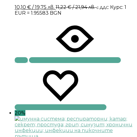
10,10
€
/ 19,75 лв.
11,22
€
/ 21,94 лв.
Курс: 1
с ДДС
EUR = 1.95583 BGN
Купи
20%