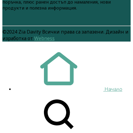
поръчка, плюс ранен достъп до намаления, нови
продукти и полезна информация.
©2024 Zia Davity Всички права са запазени. Дизайн и
изработка от
Webness
Начало