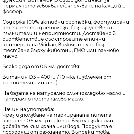
функция. Витамин D също допринася за
нормалното усвояване/използване на калций и
фосфор.
Съдържа 100% активни съставки, формулирани
от експерти диетолози, без изкуствени
пълнители и неприятности. Доставено в
съответствие със строгите етични
критерии на Viridian, включително без
тестване върху животни, ГМО или палмово
масло.
Всяка доза от 0.5 мл. доставя:
Витамин D3 – 400 iu / 10 мкг (извлечен от
растителни лишеи)
На базата на натурално слънчогледово масло и
натурално портокалово масло.
Начин на употреба:
Чрез използване на маркираната пипета
капнете 0.5 мл. директно върху езика или
добавете към храна или вода. Продукта е
подходящ от раждането. Въпреки това,