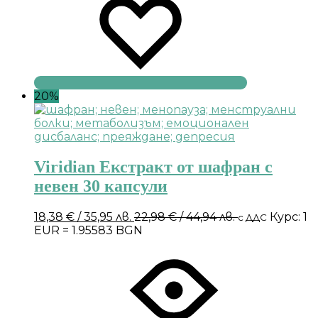
20%
Viridian Екстракт от шафран с
невен 30 капсули
18,38
€
/ 35,95 лв.
22,98
€
/ 44,94 лв.
Курс: 1
с ДДС
EUR = 1.95583 BGN